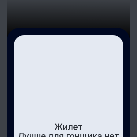
Группа VK
Youtube-
канал
Telegram канал
Политика обработки персональных
данных
ООО «ФрешГейм» | Р/С: 40702810911000019712 |
БИК: 041806647 | К/С: 30101810100000000647 |
ИНН/КПП: 9723116596/771301001
©️ 2026 Fresh Auto