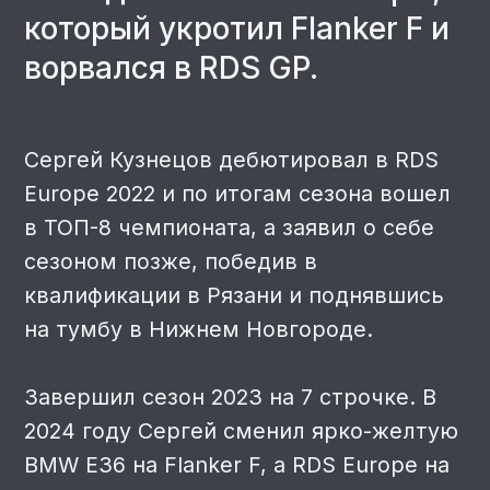
завершил год 100-балльной квалой на
«Суперфинале RDS». С этого сезона -
пилот «Fresh Racing».
Подробнее
Автомобиль
Toyota Supra A80
В команде с 2026 года
Двигатель
2JZ-GTE 3.0
Коробка
Samsonas RS90