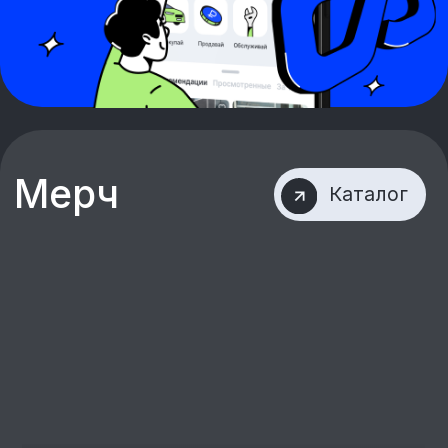
По вопросам мерча
wear@freshauto.ru
По вопросам и
предложениям команде
freshracing@freshauto.ru
Ссылки на сайты
freshauto.ru
academy.freshauto.ru
Соцсети