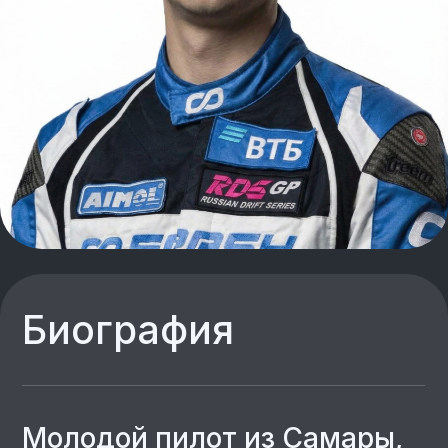
Молодой пилот из Самары,
который укротил Flanker F и
ворвался в RDS GP.
Сергей Кузнецов дебютировал в RDS
Europe 2022 и по итогам сезона вошел
в ТОП-8 чемпионата, а заявил о себе
сезоном позже, победив в
квалификации в Рязани и поднявшись
на тумбу в Нижнем Новгороде.
Завершил сезон 2023 на 7 строчке. В
2024 году Сергей сменил ярко-желтую
BMW E36 на Flanker F, а RDS Europe на
GP. Дебютный сезон среди «акул»
провел стабильно, финишировал в
восьмерке сильнейших и мощно