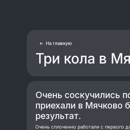
На главную
Три кола в М
Очень соскучились п
приехали в Мячково б
результат.
Очень сплоченно работали с первого до