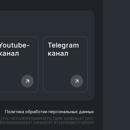
Youtube-
Telegram
канал
канал
Политика обработки персональных данных
Р/С: 40702810911000019712 | БИК: 041806647 | К/С:
810100000000647 | ИНН/КПП: 9723116596/771301001