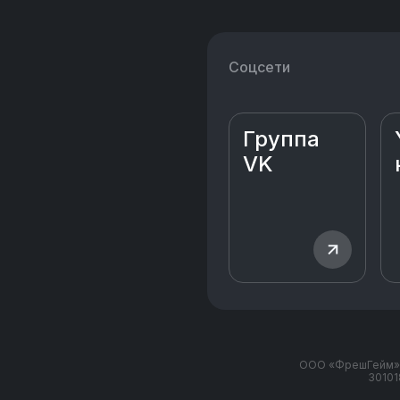
Соцсети
Группа
VK
ООО «ФрешГейм» | 
30101