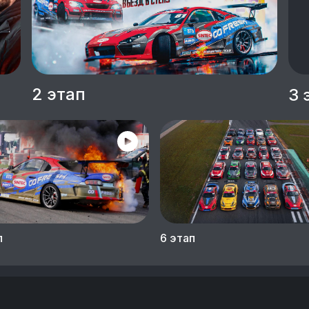
2 этап
3 
п
6 этап